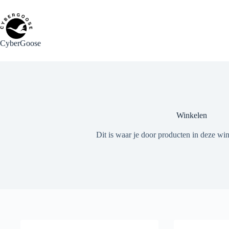
Ga
naar
de
inhoud
CyberGoose
Winkelen
Dit is waar je door producten in deze win