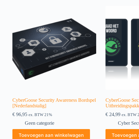
CyberGoose Security Awareness Bordspel
CyberGoose Secu
[Nederlandstalig]
Uitbreidingspakk
€
96,95
€
24,99
ex. BTW 21%
ex. BTW 
Geen categorie
Cyber Sec
Toevoegen aan winkelwagen
Toevoegen 