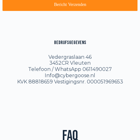
1
Bericht Verzenden
Bedrijfsgegevens
Vedergraslaan 46
3452CR Vleuten
Telefoon / WhatsApp 0611490027
Info@cybergoose.nl
KVK 88818659 Vestigingsnr. 000051969653
FAQ