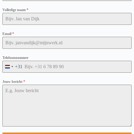
Volledige naam
*
Email
*
Telefoonnummer
+31
N
e
t
Jouw bericht
*
h
e
r
l
a
n
d
s
+
3